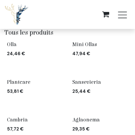
Se rendre au contenu
Tous les produits
Olla
Mini Ollas
24,46
€
47,94
€
Plantcare
Sansevieria
53,81
€
25,44
€
Cambria
Aglaonema
57,72
€
29,35
€