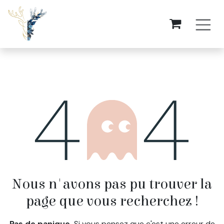
Se rendre au contenu
Erreur 404
Nous n'avons pas pu trouver la
page que vous recherchez !
Pas de panique.
Si vous pensez que c'est une erreur de