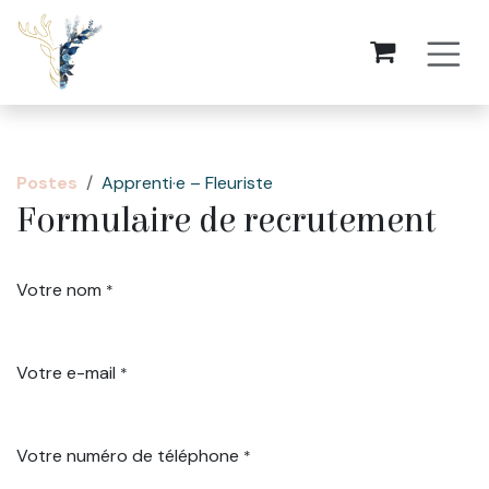
Se rendre au contenu
Postes
Apprenti·e – Fleuriste
Formulaire de recrutement
Votre nom
*
Votre e-mail
*
Votre numéro de téléphone
*